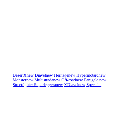
DesertX
new
Diavel
new
Heritage
new
Hypermotard
new
Monster
new
Multistrada
new
Off-road
new
Panigale
new
Streetfighter
Superleggera
new
XDiavel
new
Speciale