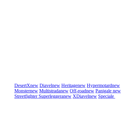
DesertX
new
Diavel
new
Heritage
new
Hypermotard
new
Monster
new
Multistrada
new
Off-road
new
Panigale
new
Streetfighter
Superleggera
new
XDiavel
new
Speciale