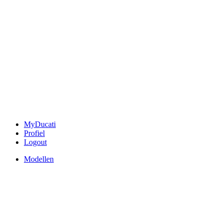
MyDucati
Profiel
Logout
Modellen