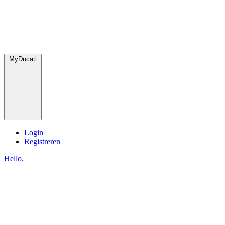
MyDucati
Login
Registreren
Hello,