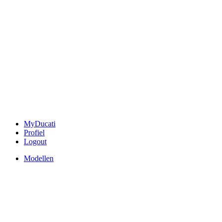
MyDucati
Profiel
Logout
Modellen