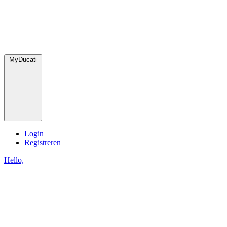
MyDucati
Login
Registreren
Hello,