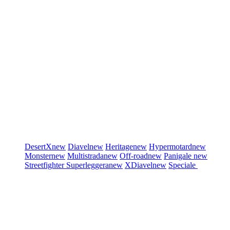
DesertX
new
Diavel
new
Heritage
new
Hypermotard
new
Monster
new
Multistrada
new
Off-road
new
Panigale
new
Streetfighter
Superleggera
new
XDiavel
new
Speciale