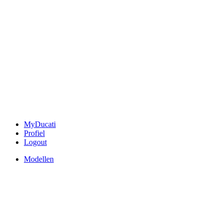
MyDucati
Profiel
Logout
Modellen