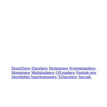
DesertX
new
Diavel
new
Heritage
new
Hypermotard
new
Monster
new
Multistrada
new
Off-road
new
Panigale
new
Streetfighter
Superleggera
new
XDiavel
new
Speciale