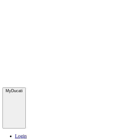
MyDucati
Login