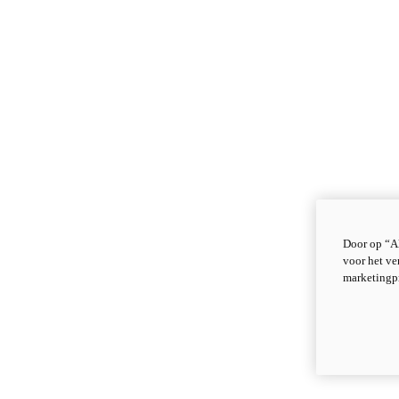
Door op “Al
voor het ve
marketingp