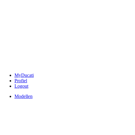
MyDucati
Profiel
Logout
Modellen