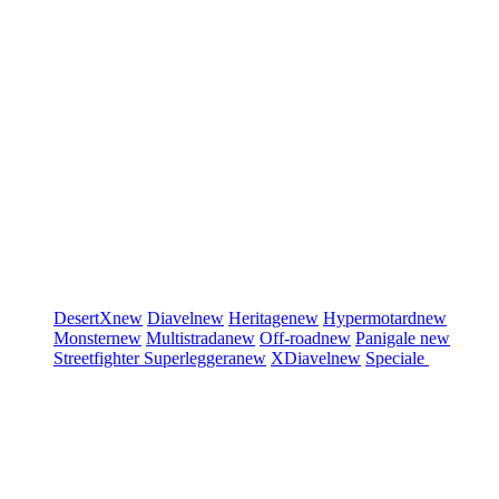
DesertX
new
Diavel
new
Heritage
new
Hypermotard
new
Monster
new
Multistrada
new
Off-road
new
Panigale
new
Streetfighter
Superleggera
new
XDiavel
new
Speciale