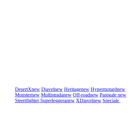
DesertX
new
Diavel
new
Heritage
new
Hypermotard
new
Monster
new
Multistrada
new
Off-road
new
Panigale
new
Streetfighter
Superleggera
new
XDiavel
new
Speciale