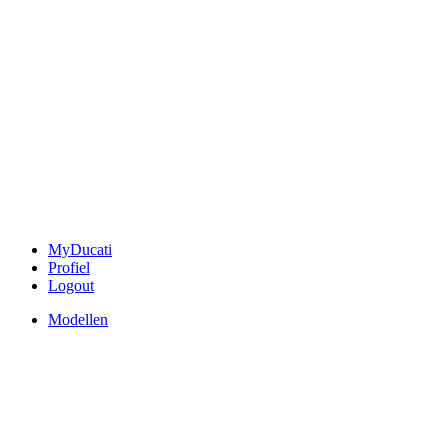
MyDucati
Profiel
Logout
Modellen