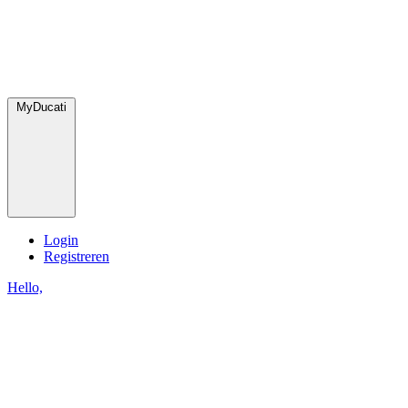
MyDucati
Login
Registreren
Hello,