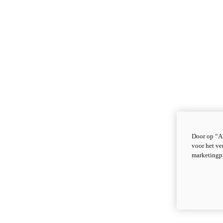
Door op “Al
voor het ve
marketingp