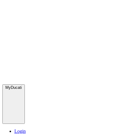
MyDucati
Login