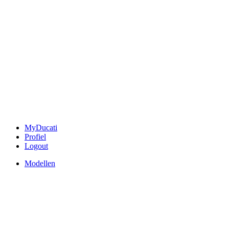
MyDucati
Profiel
Logout
Modellen