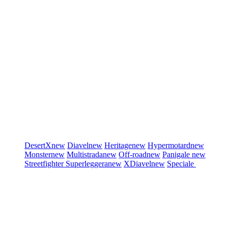
DesertX
new
Diavel
new
Heritage
new
Hypermotard
new
Monster
new
Multistrada
new
Off-road
new
Panigale
new
Streetfighter
Superleggera
new
XDiavel
new
Speciale