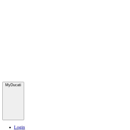
MyDucati
Login