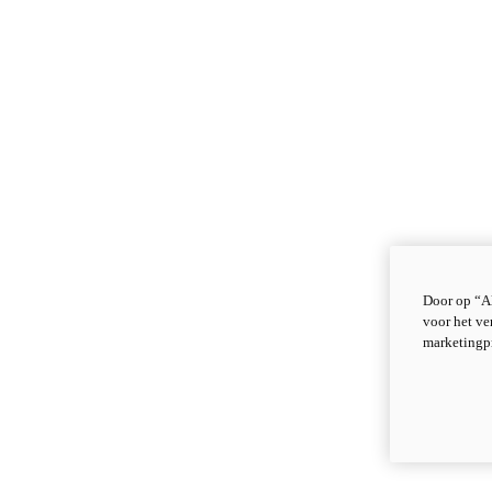
Door op “Al
voor het ve
marketingp