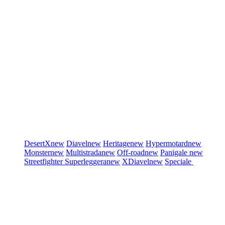
DesertX
new
Diavel
new
Heritage
new
Hypermotard
new
Monster
new
Multistrada
new
Off-road
new
Panigale
new
Streetfighter
Superleggera
new
XDiavel
new
Speciale