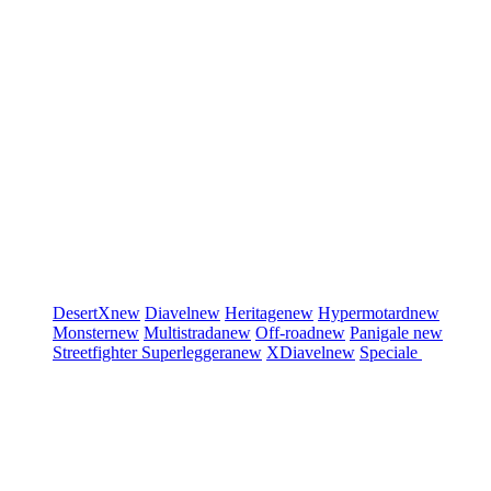
DesertX
new
Diavel
new
Heritage
new
Hypermotard
new
Monster
new
Multistrada
new
Off-road
new
Panigale
new
Streetfighter
Superleggera
new
XDiavel
new
Speciale