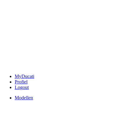
MyDucati
Profiel
Logout
Modellen