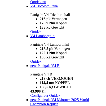
Ontdek nu
V4 Tricolore Italia
Panigale V4 Tricolore Italia
216 pk
Vermogen
120,9 Nm
Koppel
188 kg
Gewicht
Ontdek
V4 Lamborghini
Panigale V4 Lamborghini
218.5 pk
Vermogen
122.1 Nm
Koppel
185 kg
Gewicht
Ontdek
new
Panigale V4 R
Panigale V4 R
218 ch
VERMOGEN
114,4 nm
KOPPEL
186,5 kg
GEWICHT
43.990 €
i
Configureer
Ontdek
new
Panigale V4 Márquez 2025 World
Champion Replica