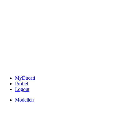
MyDucati
Profiel
Logout
Modellen