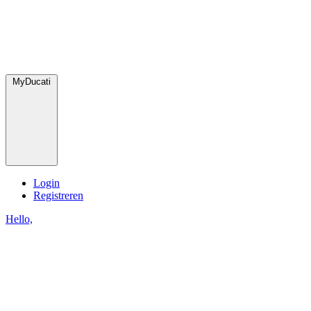
MyDucati
Login
Registreren
Hello,