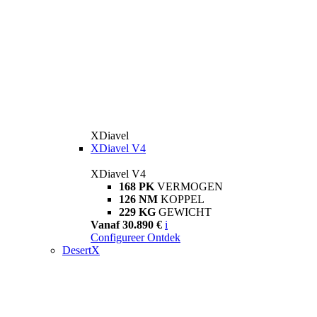
XDiavel
XDiavel V4
XDiavel V4
168 PK
VERMOGEN
126 NM
KOPPEL
229 KG
GEWICHT
Vanaf 30.890 €
i
Configureer
Ontdek
DesertX