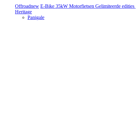
Offroad
new
E-Bike
35kW Motorfietsen
Gelimiteerde edities
Heritage
Panigale