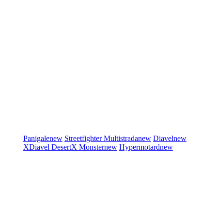
Panigale
new
Streetfighter
Multistrada
new
Diavel
new
XDiavel
DesertX
Monster
new
Hypermotard
new