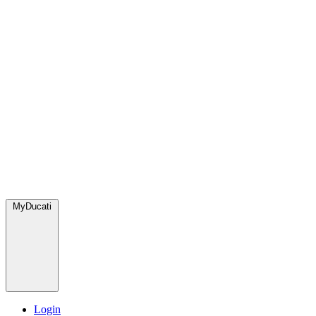
MyDucati
Login