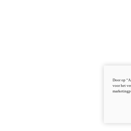
Door op “Al
voor het ve
marketingp