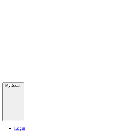
MyDucati
Login