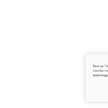
Door op “Al
voor het ve
marketingp