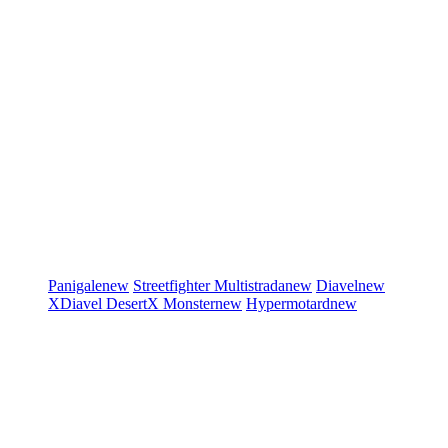
Panigale
new
Streetfighter
Multistrada
new
Diavel
new
XDiavel
DesertX
Monster
new
Hypermotard
new