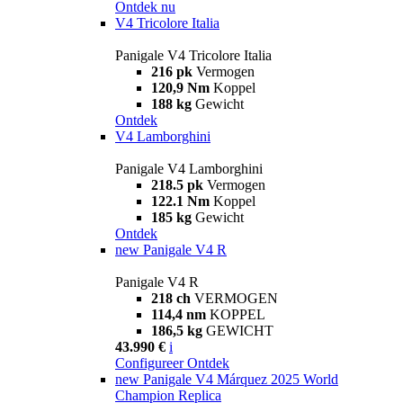
Ontdek nu
V4 Tricolore Italia
Panigale V4 Tricolore Italia
216 pk
Vermogen
120,9 Nm
Koppel
188 kg
Gewicht
Ontdek
V4 Lamborghini
Panigale V4 Lamborghini
218.5 pk
Vermogen
122.1 Nm
Koppel
185 kg
Gewicht
Ontdek
new
Panigale V4 R
Panigale V4 R
218 ch
VERMOGEN
114,4 nm
KOPPEL
186,5 kg
GEWICHT
43.990 €
i
Configureer
Ontdek
new
Panigale V4 Márquez 2025 World
Champion Replica