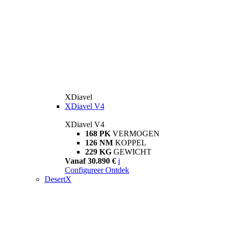
XDiavel
XDiavel V4
XDiavel V4
168 PK
VERMOGEN
126 NM
KOPPEL
229 KG
GEWICHT
Vanaf 30.890 €
i
Configureer
Ontdek
DesertX