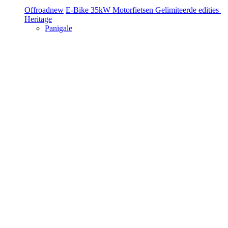
Offroad
new
E-Bike
35kW Motorfietsen
Gelimiteerde edities
Heritage
Panigale