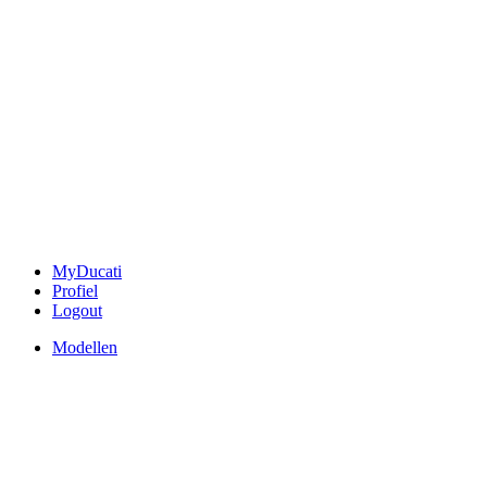
MyDucati
Profiel
Logout
Modellen