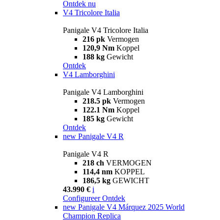
Ontdek nu
V4 Tricolore Italia
Panigale V4 Tricolore Italia
216 pk
Vermogen
120,9 Nm
Koppel
188 kg
Gewicht
Ontdek
V4 Lamborghini
Panigale V4 Lamborghini
218.5 pk
Vermogen
122.1 Nm
Koppel
185 kg
Gewicht
Ontdek
new
Panigale V4 R
Panigale V4 R
218 ch
VERMOGEN
114,4 nm
KOPPEL
186,5 kg
GEWICHT
43.990 €
i
Configureer
Ontdek
new
Panigale V4 Márquez 2025 World
Champion Replica