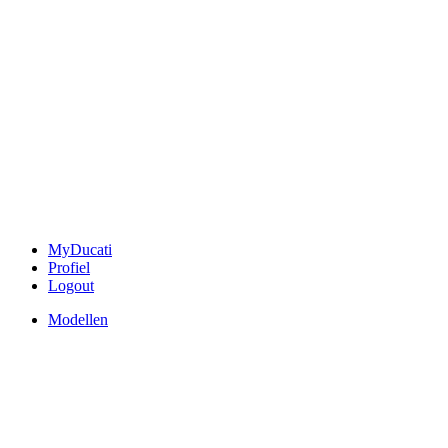
MyDucati
Profiel
Logout
Modellen