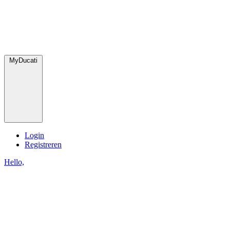
MyDucati
Login
Registreren
Hello,