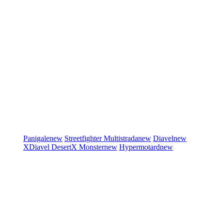
Panigale
new
Streetfighter
Multistrada
new
Diavel
new
XDiavel
DesertX
Monster
new
Hypermotard
new