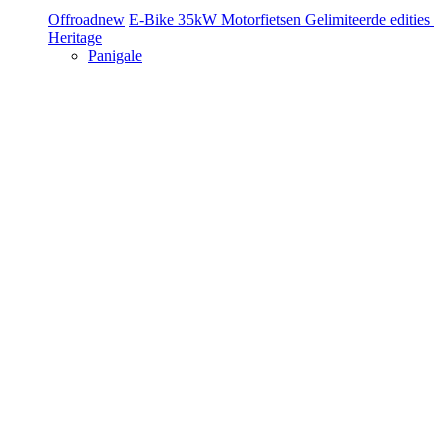
Offroad
new
E-Bike
35kW Motorfietsen
Gelimiteerde edities
Heritage
Panigale