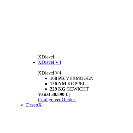
XDiavel
XDiavel V4
XDiavel V4
168 PK
VERMOGEN
126 NM
KOPPEL
229 KG
GEWICHT
Vanaf 30.890 €
i
Configureer
Ontdek
DesertX