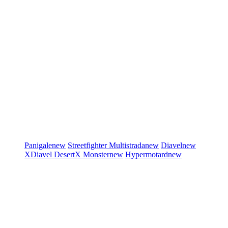
Panigale
new
Streetfighter
Multistrada
new
Diavel
new
XDiavel
DesertX
Monster
new
Hypermotard
new