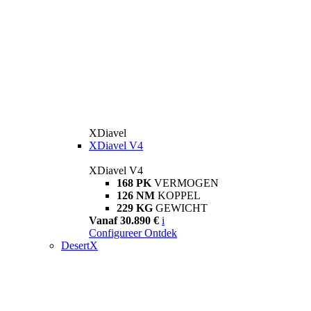
XDiavel
XDiavel V4
XDiavel V4
168 PK
VERMOGEN
126 NM
KOPPEL
229 KG
GEWICHT
Vanaf 30.890 €
i
Configureer
Ontdek
DesertX