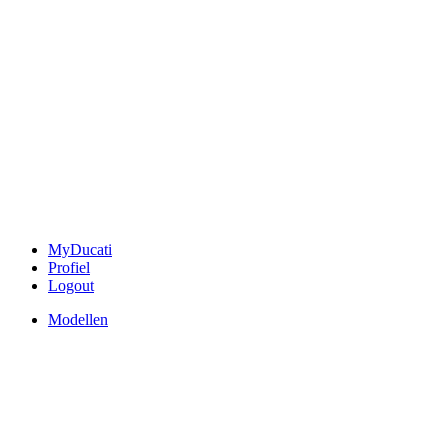
MyDucati
Profiel
Logout
Modellen