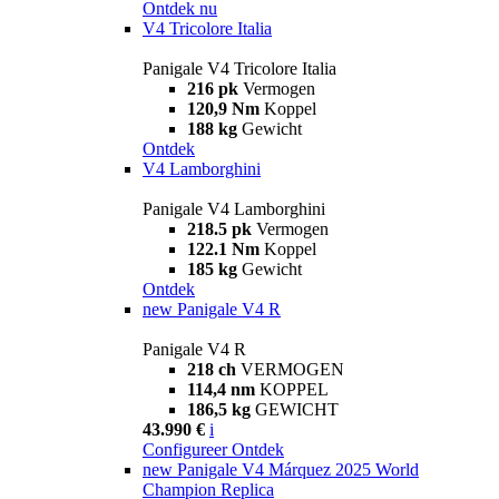
Ontdek nu
V4 Tricolore Italia
Panigale V4 Tricolore Italia
216 pk
Vermogen
120,9 Nm
Koppel
188 kg
Gewicht
Ontdek
V4 Lamborghini
Panigale V4 Lamborghini
218.5 pk
Vermogen
122.1 Nm
Koppel
185 kg
Gewicht
Ontdek
new
Panigale V4 R
Panigale V4 R
218 ch
VERMOGEN
114,4 nm
KOPPEL
186,5 kg
GEWICHT
43.990 €
i
Configureer
Ontdek
new
Panigale V4 Márquez 2025 World
Champion Replica