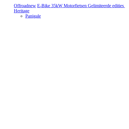
Offroad
new
E-Bike
35kW Motorfietsen
Gelimiteerde edities
Heritage
Panigale