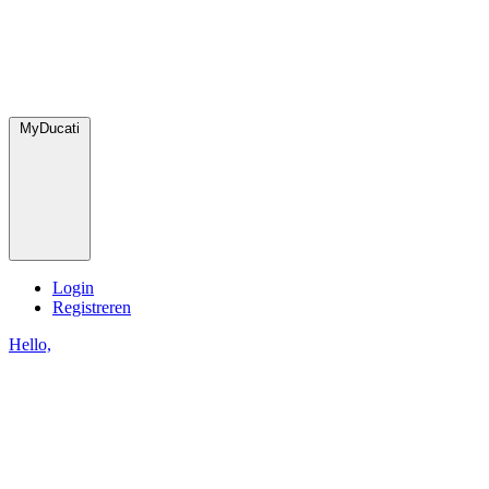
MyDucati
Login
Registreren
Hello,