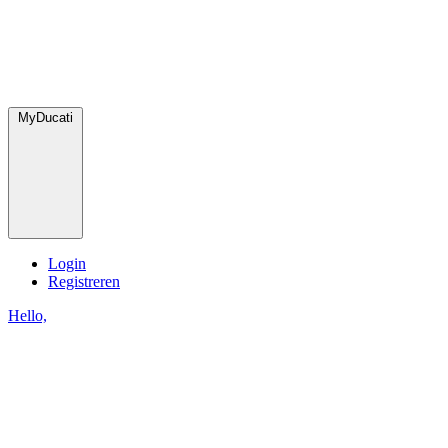
MyDucati
Login
Registreren
Hello,