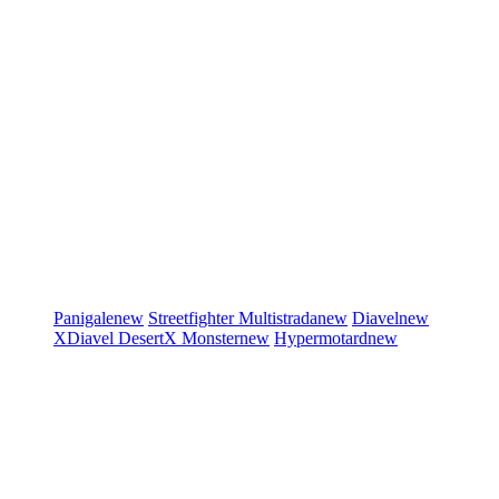
Panigale
new
Streetfighter
Multistrada
new
Diavel
new
XDiavel
DesertX
Monster
new
Hypermotard
new