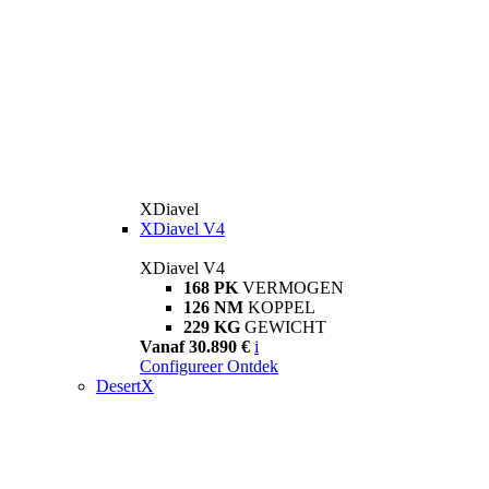
XDiavel
XDiavel V4
XDiavel V4
168 PK
VERMOGEN
126 NM
KOPPEL
229 KG
GEWICHT
Vanaf 30.890 €
i
Configureer
Ontdek
DesertX