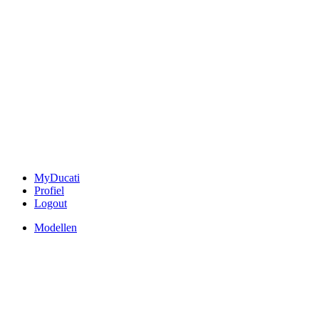
MyDucati
Profiel
Logout
Modellen