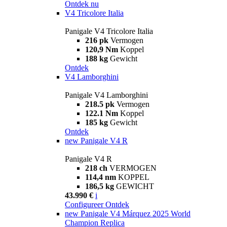
Ontdek nu
V4 Tricolore Italia
Panigale V4 Tricolore Italia
216 pk
Vermogen
120,9 Nm
Koppel
188 kg
Gewicht
Ontdek
V4 Lamborghini
Panigale V4 Lamborghini
218.5 pk
Vermogen
122.1 Nm
Koppel
185 kg
Gewicht
Ontdek
new
Panigale V4 R
Panigale V4 R
218 ch
VERMOGEN
114,4 nm
KOPPEL
186,5 kg
GEWICHT
43.990 €
i
Configureer
Ontdek
new
Panigale V4 Márquez 2025 World
Champion Replica