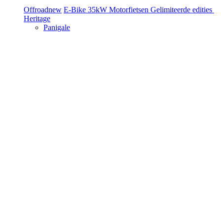
Offroad
new
E-Bike
35kW Motorfietsen
Gelimiteerde edities
Heritage
Panigale