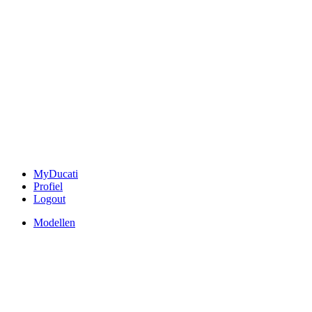
MyDucati
Profiel
Logout
Modellen