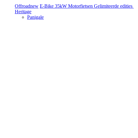
Offroad
new
E-Bike
35kW Motorfietsen
Gelimiteerde edities
Heritage
Panigale