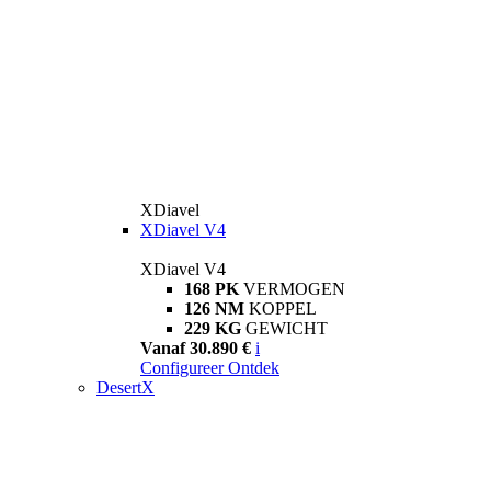
XDiavel
XDiavel V4
XDiavel V4
168 PK
VERMOGEN
126 NM
KOPPEL
229 KG
GEWICHT
Vanaf 30.890 €
i
Configureer
Ontdek
DesertX