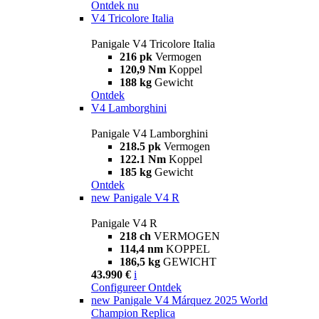
Ontdek nu
V4 Tricolore Italia
Panigale V4 Tricolore Italia
216 pk
Vermogen
120,9 Nm
Koppel
188 kg
Gewicht
Ontdek
V4 Lamborghini
Panigale V4 Lamborghini
218.5 pk
Vermogen
122.1 Nm
Koppel
185 kg
Gewicht
Ontdek
new
Panigale V4 R
Panigale V4 R
218 ch
VERMOGEN
114,4 nm
KOPPEL
186,5 kg
GEWICHT
43.990 €
i
Configureer
Ontdek
new
Panigale V4 Márquez 2025 World
Champion Replica