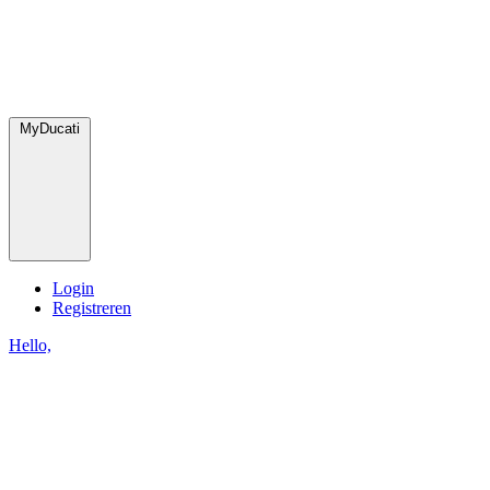
MyDucati
Login
Registreren
Hello,