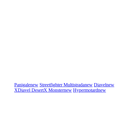
Panigale
new
Streetfighter
Multistrada
new
Diavel
new
XDiavel
DesertX
Monster
new
Hypermotard
new