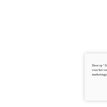
Door op “Al
voor het ve
marketingp