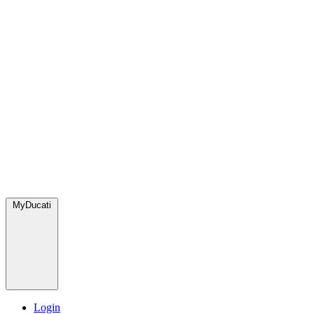
MyDucati
Login