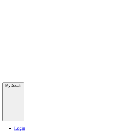
MyDucati
Login