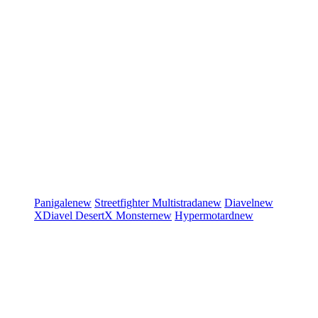
Panigale
new
Streetfighter
Multistrada
new
Diavel
new
XDiavel
DesertX
Monster
new
Hypermotard
new