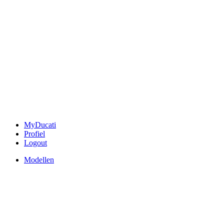
MyDucati
Profiel
Logout
Modellen