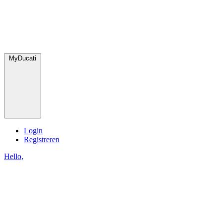
MyDucati
Login
Registreren
Hello,