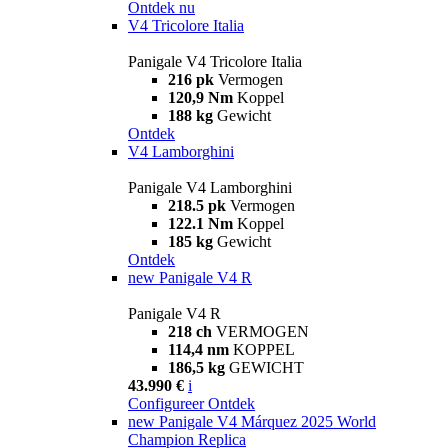
Ontdek nu
V4 Tricolore Italia
Panigale V4 Tricolore Italia
216 pk
Vermogen
120,9 Nm
Koppel
188 kg
Gewicht
Ontdek
V4 Lamborghini
Panigale V4 Lamborghini
218.5 pk
Vermogen
122.1 Nm
Koppel
185 kg
Gewicht
Ontdek
new
Panigale V4 R
Panigale V4 R
218 ch
VERMOGEN
114,4 nm
KOPPEL
186,5 kg
GEWICHT
43.990 €
i
Configureer
Ontdek
new
Panigale V4 Márquez 2025 World
Champion Replica