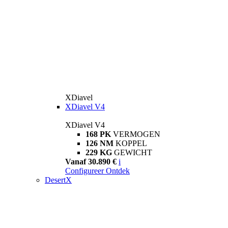
XDiavel
XDiavel V4
XDiavel V4
168 PK
VERMOGEN
126 NM
KOPPEL
229 KG
GEWICHT
Vanaf 30.890 €
i
Configureer
Ontdek
DesertX