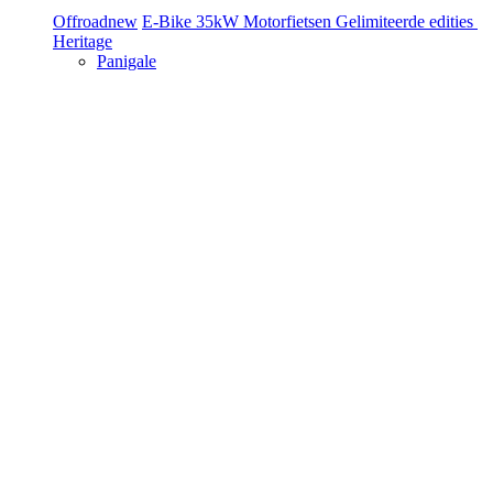
Offroad
new
E-Bike
35kW Motorfietsen
Gelimiteerde edities
Heritage
Panigale