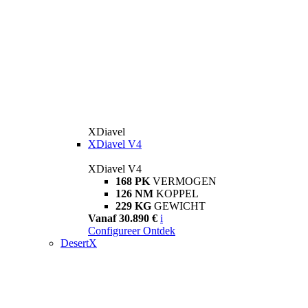
XDiavel
XDiavel V4
XDiavel V4
168 PK
VERMOGEN
126 NM
KOPPEL
229 KG
GEWICHT
Vanaf 30.890 €
i
Configureer
Ontdek
DesertX