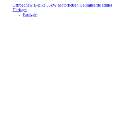
Offroad
new
E-Bike
35kW Motorfietsen
Gelimiteerde edities
Heritage
Panigale