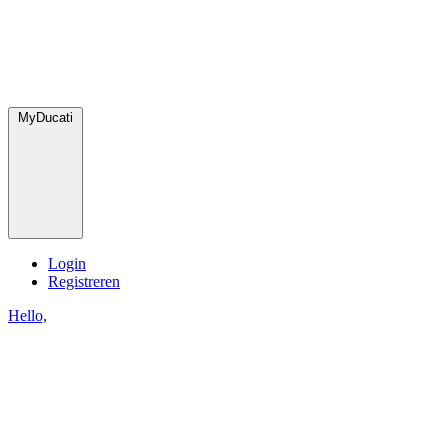
MyDucati
Login
Registreren
Hello,