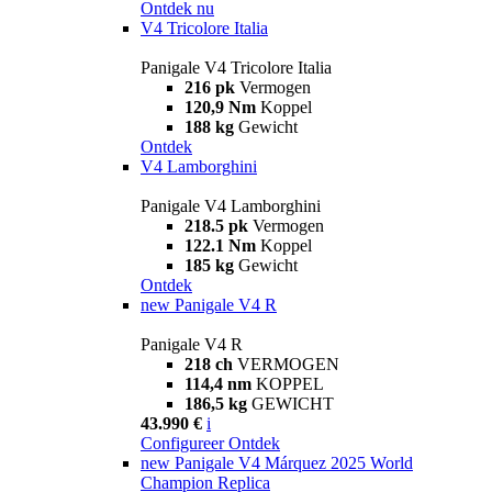
Ontdek nu
V4 Tricolore Italia
Panigale V4 Tricolore Italia
216 pk
Vermogen
120,9 Nm
Koppel
188 kg
Gewicht
Ontdek
V4 Lamborghini
Panigale V4 Lamborghini
218.5 pk
Vermogen
122.1 Nm
Koppel
185 kg
Gewicht
Ontdek
new
Panigale V4 R
Panigale V4 R
218 ch
VERMOGEN
114,4 nm
KOPPEL
186,5 kg
GEWICHT
43.990 €
i
Configureer
Ontdek
new
Panigale V4 Márquez 2025 World
Champion Replica