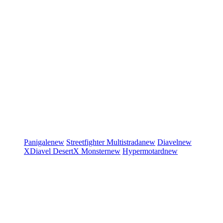
Panigale
new
Streetfighter
Multistrada
new
Diavel
new
XDiavel
DesertX
Monster
new
Hypermotard
new