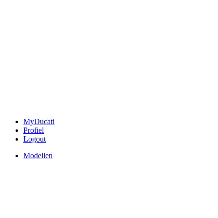
MyDucati
Profiel
Logout
Modellen