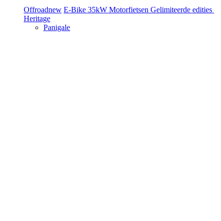
Offroad
new
E-Bike
35kW Motorfietsen
Gelimiteerde edities
Heritage
Panigale