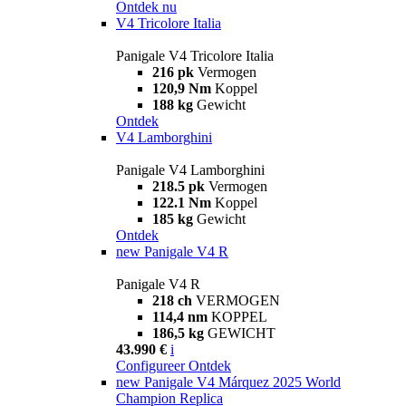
Ontdek nu
V4 Tricolore Italia
Panigale V4 Tricolore Italia
216 pk
Vermogen
120,9 Nm
Koppel
188 kg
Gewicht
Ontdek
V4 Lamborghini
Panigale V4 Lamborghini
218.5 pk
Vermogen
122.1 Nm
Koppel
185 kg
Gewicht
Ontdek
new
Panigale V4 R
Panigale V4 R
218 ch
VERMOGEN
114,4 nm
KOPPEL
186,5 kg
GEWICHT
43.990 €
i
Configureer
Ontdek
new
Panigale V4 Márquez 2025 World
Champion Replica