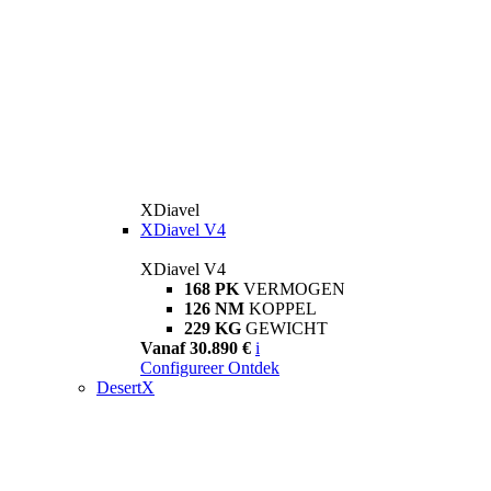
XDiavel
XDiavel V4
XDiavel V4
168 PK
VERMOGEN
126 NM
KOPPEL
229 KG
GEWICHT
Vanaf 30.890 €
i
Configureer
Ontdek
DesertX