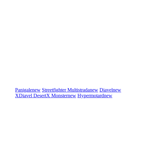
Panigale
new
Streetfighter
Multistrada
new
Diavel
new
XDiavel
DesertX
Monster
new
Hypermotard
new