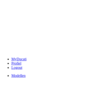
MyDucati
Profiel
Logout
Modellen