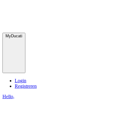
MyDucati
Login
Registreren
Hello,