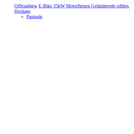
Offroad
new
E-Bike
35kW Motorfietsen
Gelimiteerde edities
Heritage
Panigale