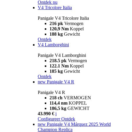
Ontdek nu
V4 Tricolore Italia
Panigale V4 Tricolore Italia
216 pk
Vermogen
120,9 Nm
Koppel
188 kg
Gewicht
Ontdek
V4 Lamborghini
Panigale V4 Lamborghini
218.5 pk
Vermogen
122.1 Nm
Koppel
185 kg
Gewicht
Ontdek
new
Panigale V4 R
Panigale V4 R
218 ch
VERMOGEN
114,4 nm
KOPPEL
186,5 kg
GEWICHT
43.990 €
i
Configureer
Ontdek
new
Panigale V4 Márquez 2025 World
Champion Replica