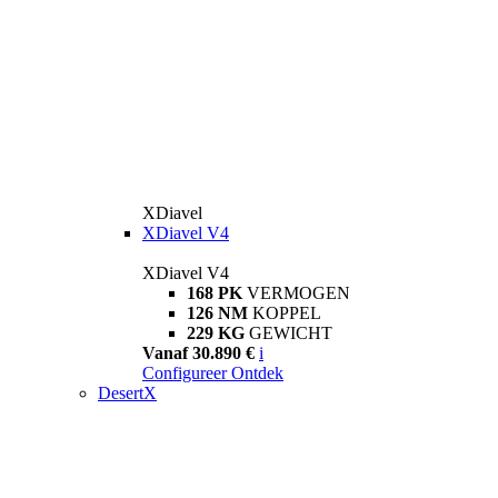
XDiavel
XDiavel V4
XDiavel V4
168 PK
VERMOGEN
126 NM
KOPPEL
229 KG
GEWICHT
Vanaf 30.890 €
i
Configureer
Ontdek
DesertX