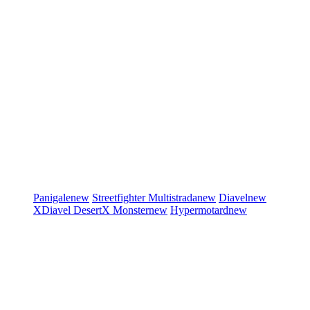
Panigale
new
Streetfighter
Multistrada
new
Diavel
new
XDiavel
DesertX
Monster
new
Hypermotard
new