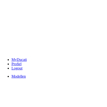
MyDucati
Profiel
Logout
Modellen