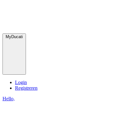
MyDucati
Login
Registreren
Hello,