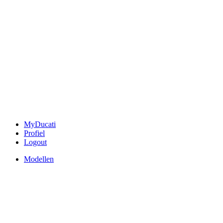
MyDucati
Profiel
Logout
Modellen