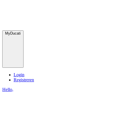
MyDucati
Login
Registreren
Hello,