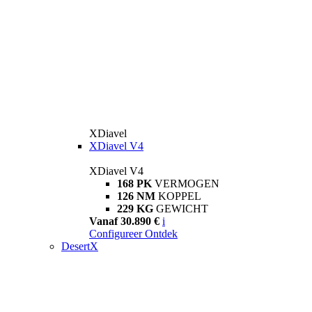
XDiavel
XDiavel V4
XDiavel V4
168 PK
VERMOGEN
126 NM
KOPPEL
229 KG
GEWICHT
Vanaf 30.890 €
i
Configureer
Ontdek
DesertX