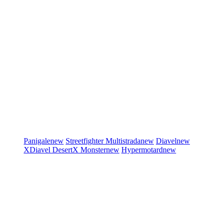
Panigale
new
Streetfighter
Multistrada
new
Diavel
new
XDiavel
DesertX
Monster
new
Hypermotard
new