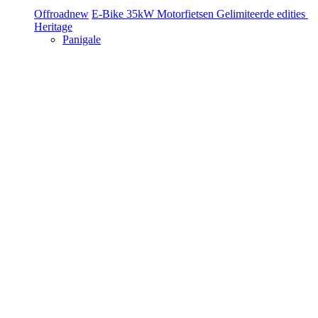
Offroad
new
E-Bike
35kW Motorfietsen
Gelimiteerde edities
Heritage
Panigale