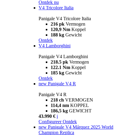
Ontdek nu
V4 Tricolore Italia
Panigale V4 Tricolore Italia
216 pk
Vermogen
120,9 Nm
Koppel
188 kg
Gewicht
Ontdek
V4 Lamborghini
Panigale V4 Lamborghini
218.5 pk
Vermogen
122.1 Nm
Koppel
185 kg
Gewicht
Ontdek
new
Panigale V4 R
Panigale V4 R
218 ch
VERMOGEN
114,4 nm
KOPPEL
186,5 kg
GEWICHT
43.990 €
i
Configureer
Ontdek
new
Panigale V4 Márquez 2025 World
Champion Replica