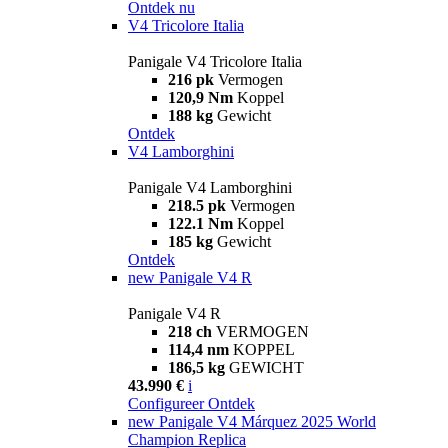
Ontdek nu
V4 Tricolore Italia
Panigale V4 Tricolore Italia
216 pk
Vermogen
120,9 Nm
Koppel
188 kg
Gewicht
Ontdek
V4 Lamborghini
Panigale V4 Lamborghini
218.5 pk
Vermogen
122.1 Nm
Koppel
185 kg
Gewicht
Ontdek
new
Panigale V4 R
Panigale V4 R
218 ch
VERMOGEN
114,4 nm
KOPPEL
186,5 kg
GEWICHT
43.990 €
i
Configureer
Ontdek
new
Panigale V4 Márquez 2025 World
Champion Replica