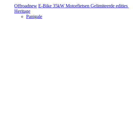
Offroad
new
E-Bike
35kW Motorfietsen
Gelimiteerde edities
Heritage
Panigale