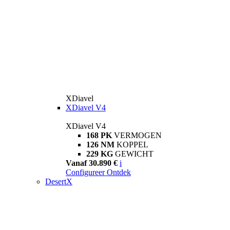
XDiavel
XDiavel V4
XDiavel V4
168 PK
VERMOGEN
126 NM
KOPPEL
229 KG
GEWICHT
Vanaf 30.890 €
i
Configureer
Ontdek
DesertX