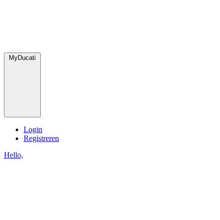
MyDucati
Login
Registreren
Hello,