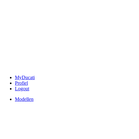
MyDucati
Profiel
Logout
Modellen