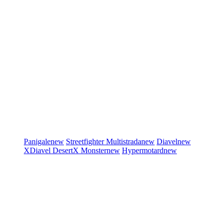
Panigale
new
Streetfighter
Multistrada
new
Diavel
new
XDiavel
DesertX
Monster
new
Hypermotard
new