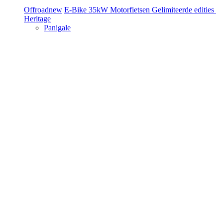
Offroad
new
E-Bike
35kW Motorfietsen
Gelimiteerde edities
Heritage
Panigale