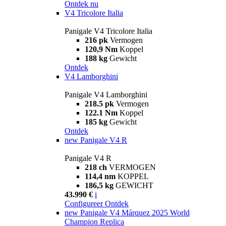
Ontdek nu
V4 Tricolore Italia
Panigale V4 Tricolore Italia
216 pk
Vermogen
120,9 Nm
Koppel
188 kg
Gewicht
Ontdek
V4 Lamborghini
Panigale V4 Lamborghini
218.5 pk
Vermogen
122.1 Nm
Koppel
185 kg
Gewicht
Ontdek
new
Panigale V4 R
Panigale V4 R
218 ch
VERMOGEN
114,4 nm
KOPPEL
186,5 kg
GEWICHT
43.990 €
i
Configureer
Ontdek
new
Panigale V4 Márquez 2025 World
Champion Replica