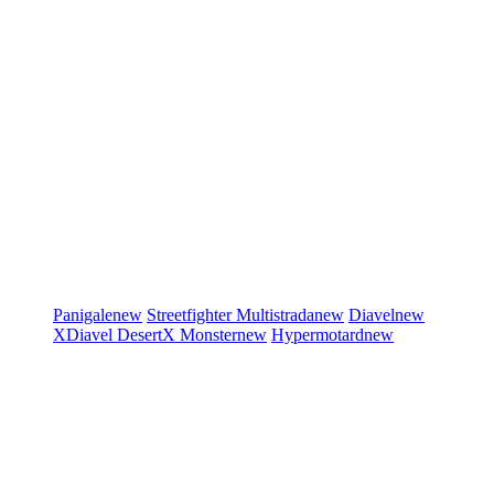
Panigale
new
Streetfighter
Multistrada
new
Diavel
new
XDiavel
DesertX
Monster
new
Hypermotard
new