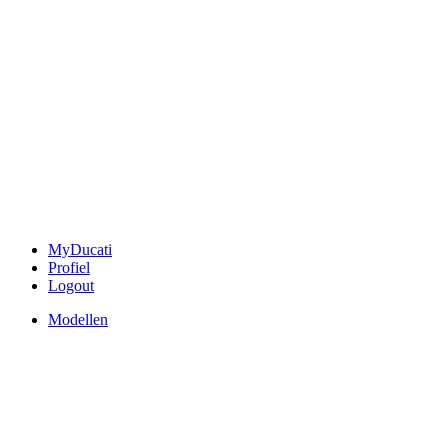
MyDucati
Profiel
Logout
Modellen