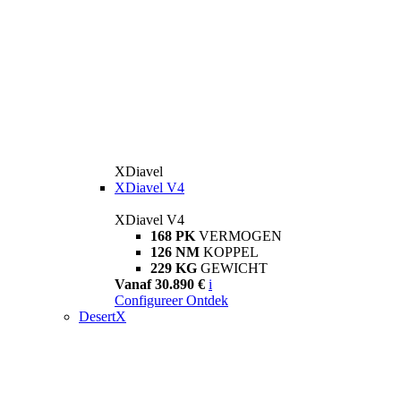
XDiavel
XDiavel V4
XDiavel V4
168 PK
VERMOGEN
126 NM
KOPPEL
229 KG
GEWICHT
Vanaf 30.890 €
i
Configureer
Ontdek
DesertX