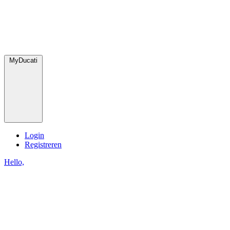
MyDucati
Login
Registreren
Hello,