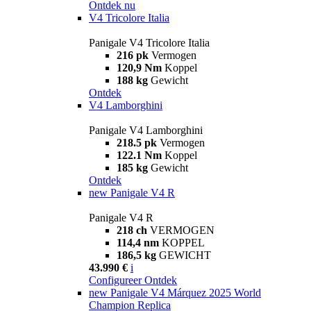
Ontdek nu
V4 Tricolore Italia
Panigale V4 Tricolore Italia
216 pk
Vermogen
120,9 Nm
Koppel
188 kg
Gewicht
Ontdek
V4 Lamborghini
Panigale V4 Lamborghini
218.5 pk
Vermogen
122.1 Nm
Koppel
185 kg
Gewicht
Ontdek
new
Panigale V4 R
Panigale V4 R
218 ch
VERMOGEN
114,4 nm
KOPPEL
186,5 kg
GEWICHT
43.990 €
i
Configureer
Ontdek
new
Panigale V4 Márquez 2025 World
Champion Replica