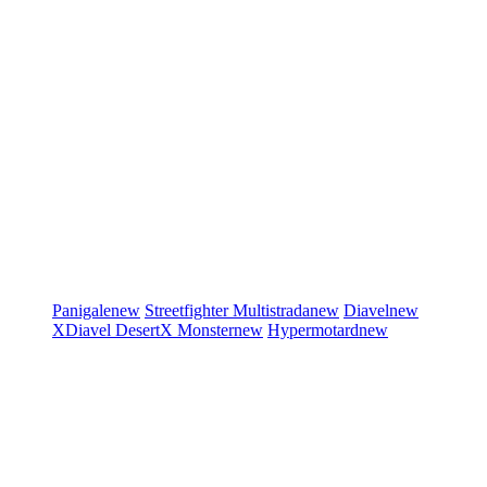
Panigale
new
Streetfighter
Multistrada
new
Diavel
new
XDiavel
DesertX
Monster
new
Hypermotard
new