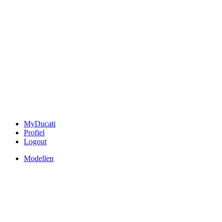
MyDucati
Profiel
Logout
Modellen