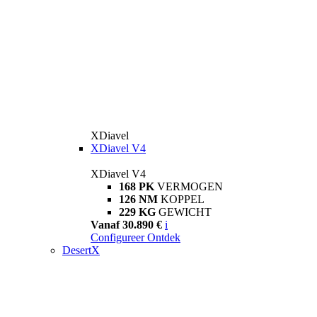
XDiavel
XDiavel V4
XDiavel V4
168 PK
VERMOGEN
126 NM
KOPPEL
229 KG
GEWICHT
Vanaf 30.890 €
i
Configureer
Ontdek
DesertX