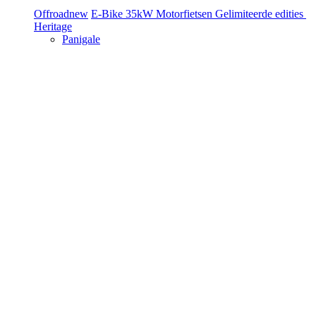
Offroad
new
E-Bike
35kW Motorfietsen
Gelimiteerde edities
Heritage
Panigale