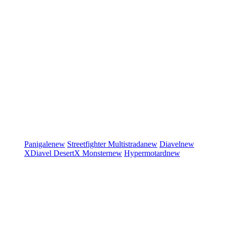
Panigale
new
Streetfighter
Multistrada
new
Diavel
new
XDiavel
DesertX
Monster
new
Hypermotard
new