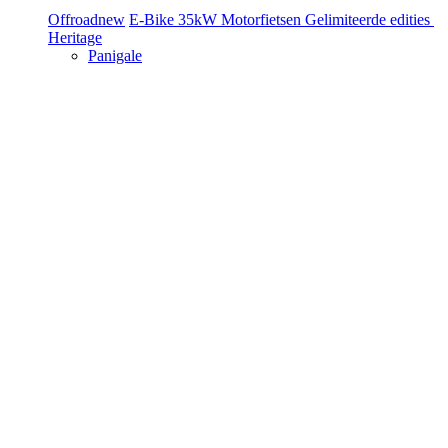
Offroad
new
E-Bike
35kW Motorfietsen
Gelimiteerde edities
Heritage
Panigale