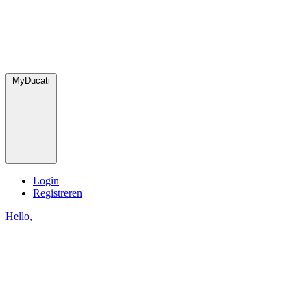
MyDucati
Login
Registreren
Hello,