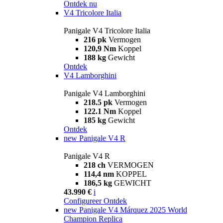
Ontdek nu
V4 Tricolore Italia
Panigale V4 Tricolore Italia
216 pk
Vermogen
120,9 Nm
Koppel
188 kg
Gewicht
Ontdek
V4 Lamborghini
Panigale V4 Lamborghini
218.5 pk
Vermogen
122.1 Nm
Koppel
185 kg
Gewicht
Ontdek
new
Panigale V4 R
Panigale V4 R
218 ch
VERMOGEN
114,4 nm
KOPPEL
186,5 kg
GEWICHT
43.990 €
i
Configureer
Ontdek
new
Panigale V4 Márquez 2025 World
Champion Replica