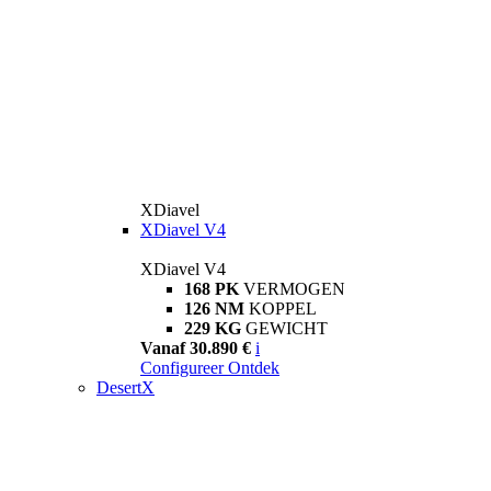
XDiavel
XDiavel V4
XDiavel V4
168 PK
VERMOGEN
126 NM
KOPPEL
229 KG
GEWICHT
Vanaf 30.890 €
i
Configureer
Ontdek
DesertX