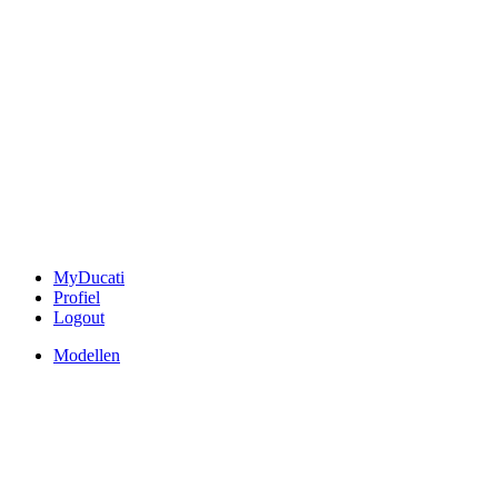
MyDucati
Profiel
Logout
Modellen