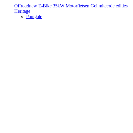
Offroad
new
E-Bike
35kW Motorfietsen
Gelimiteerde edities
Heritage
Panigale