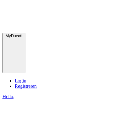
MyDucati
Login
Registreren
Hello,