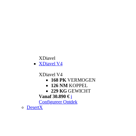
XDiavel
XDiavel V4
XDiavel V4
168 PK
VERMOGEN
126 NM
KOPPEL
229 KG
GEWICHT
Vanaf 30.890 €
i
Configureer
Ontdek
DesertX