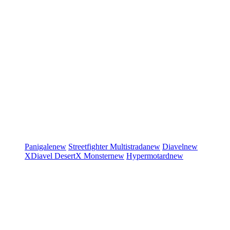
Panigale
new
Streetfighter
Multistrada
new
Diavel
new
XDiavel
DesertX
Monster
new
Hypermotard
new