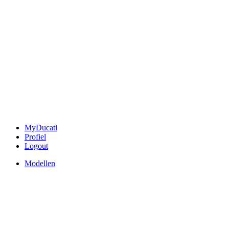
MyDucati
Profiel
Logout
Modellen