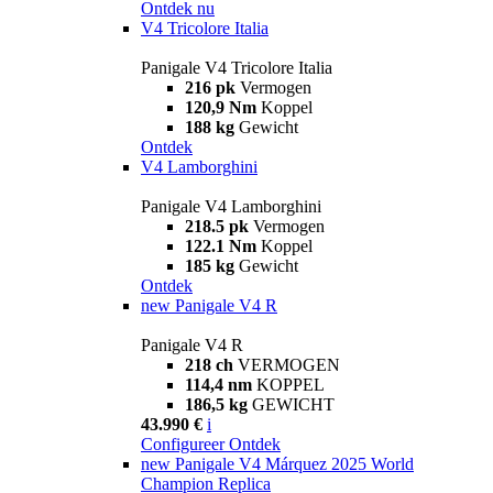
Ontdek nu
V4 Tricolore Italia
Panigale V4 Tricolore Italia
216 pk
Vermogen
120,9 Nm
Koppel
188 kg
Gewicht
Ontdek
V4 Lamborghini
Panigale V4 Lamborghini
218.5 pk
Vermogen
122.1 Nm
Koppel
185 kg
Gewicht
Ontdek
new
Panigale V4 R
Panigale V4 R
218 ch
VERMOGEN
114,4 nm
KOPPEL
186,5 kg
GEWICHT
43.990 €
i
Configureer
Ontdek
new
Panigale V4 Márquez 2025 World
Champion Replica