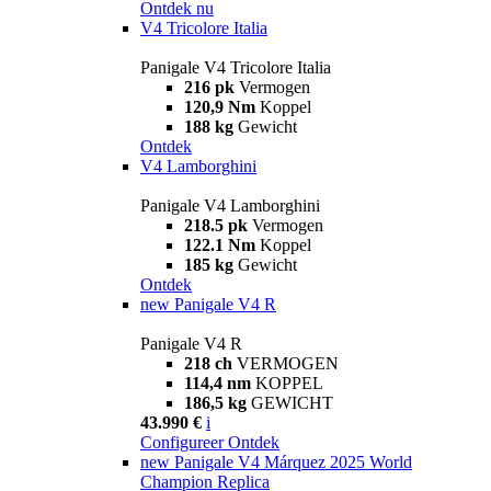
Ontdek nu
V4 Tricolore Italia
Panigale V4 Tricolore Italia
216 pk
Vermogen
120,9 Nm
Koppel
188 kg
Gewicht
Ontdek
V4 Lamborghini
Panigale V4 Lamborghini
218.5 pk
Vermogen
122.1 Nm
Koppel
185 kg
Gewicht
Ontdek
new
Panigale V4 R
Panigale V4 R
218 ch
VERMOGEN
114,4 nm
KOPPEL
186,5 kg
GEWICHT
43.990 €
i
Configureer
Ontdek
new
Panigale V4 Márquez 2025 World
Champion Replica