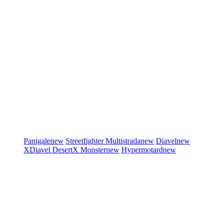
Panigale
new
Streetfighter
Multistrada
new
Diavel
new
XDiavel
DesertX
Monster
new
Hypermotard
new