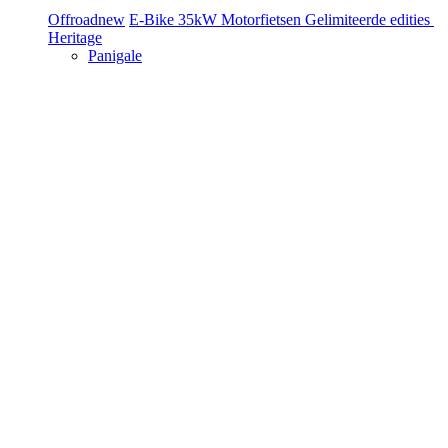
Offroad
new
E-Bike
35kW Motorfietsen
Gelimiteerde edities
Heritage
Panigale