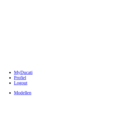
MyDucati
Profiel
Logout
Modellen