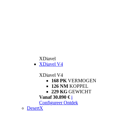
XDiavel
XDiavel V4
XDiavel V4
168 PK
VERMOGEN
126 NM
KOPPEL
229 KG
GEWICHT
Vanaf 30.890 €
i
Configureer
Ontdek
DesertX