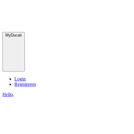
MyDucati
Login
Registreren
Hello,