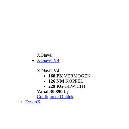
XDiavel
XDiavel V4
XDiavel V4
168 PK
VERMOGEN
126 NM
KOPPEL
229 KG
GEWICHT
Vanaf 30.890 €
i
Configureer
Ontdek
DesertX