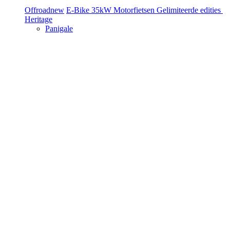
Offroad
new
E-Bike
35kW Motorfietsen
Gelimiteerde edities
Heritage
Panigale