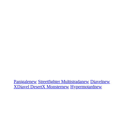
Panigale
new
Streetfighter
Multistrada
new
Diavel
new
XDiavel
DesertX
Monster
new
Hypermotard
new