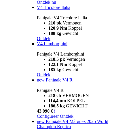
Ontdek nu
V4 Tricolore Italia
Panigale V4 Tricolore Italia
216 pk
Vermogen
120,9 Nm
Koppel
188 kg
Gewicht
Ontdek
V4 Lamborghini
Panigale V4 Lamborghini
218.5 pk
Vermogen
122.1 Nm
Koppel
185 kg
Gewicht
Ontdek
new
Panigale V4 R
Panigale V4 R
218 ch
VERMOGEN
114,4 nm
KOPPEL
186,5 kg
GEWICHT
43.990 €
i
Configureer
Ontdek
new
Panigale V4 Márquez 2025 World
Champion Replica