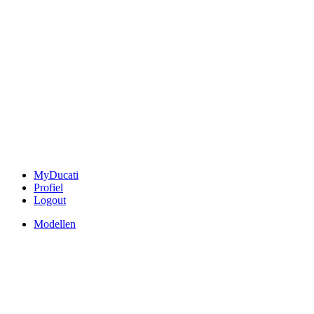
MyDucati
Profiel
Logout
Modellen