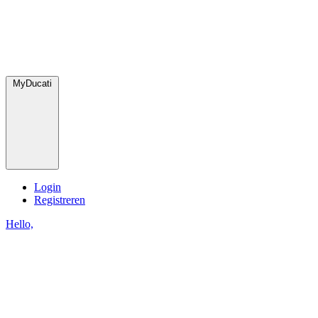
MyDucati
Login
Registreren
Hello,