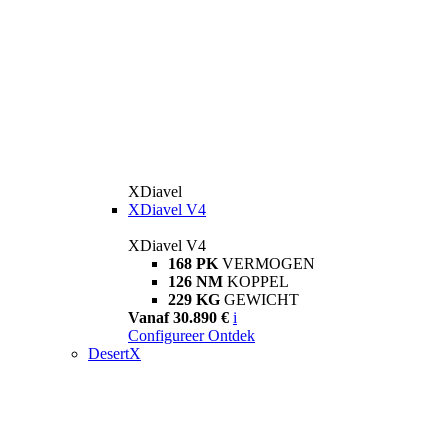
XDiavel
XDiavel V4
XDiavel V4
168 PK
VERMOGEN
126 NM
KOPPEL
229 KG
GEWICHT
Vanaf 30.890 €
i
Configureer
Ontdek
DesertX