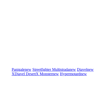
Panigale
new
Streetfighter
Multistrada
new
Diavel
new
XDiavel
DesertX
Monster
new
Hypermotard
new