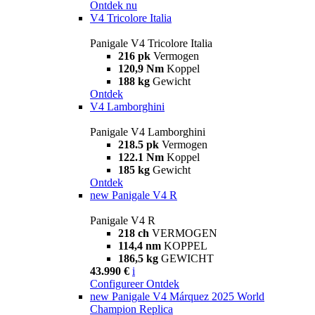
Ontdek nu
V4 Tricolore Italia
Panigale V4 Tricolore Italia
216 pk
Vermogen
120,9 Nm
Koppel
188 kg
Gewicht
Ontdek
V4 Lamborghini
Panigale V4 Lamborghini
218.5 pk
Vermogen
122.1 Nm
Koppel
185 kg
Gewicht
Ontdek
new
Panigale V4 R
Panigale V4 R
218 ch
VERMOGEN
114,4 nm
KOPPEL
186,5 kg
GEWICHT
43.990 €
i
Configureer
Ontdek
new
Panigale V4 Márquez 2025 World
Champion Replica