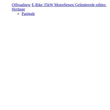
Offroad
new
E-Bike
35kW Motorfietsen
Gelimiteerde edities
Heritage
Panigale