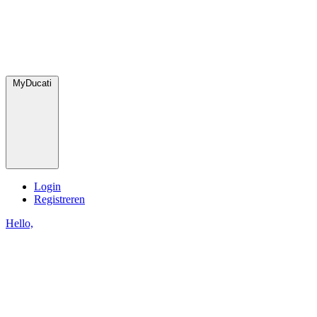
MyDucati
Login
Registreren
Hello,