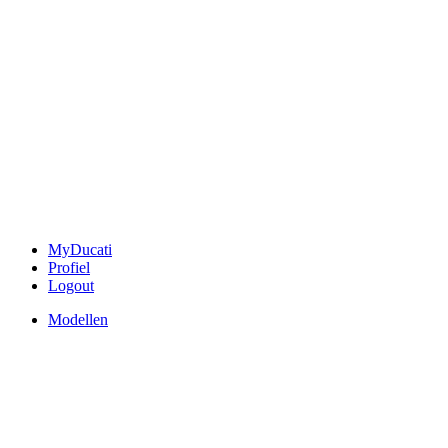
MyDucati
Profiel
Logout
Modellen