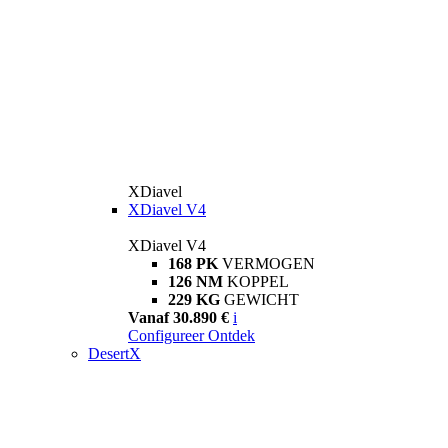
XDiavel
XDiavel V4
XDiavel V4
168 PK
VERMOGEN
126 NM
KOPPEL
229 KG
GEWICHT
Vanaf 30.890 €
i
Configureer
Ontdek
DesertX