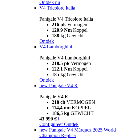
Ontdek nu
V4 Tricolore Italia
Panigale V4 Tricolore Italia
216 pk
Vermogen
120,9 Nm
Koppel
188 kg
Gewicht
Ontdek
V4 Lamborghini
Panigale V4 Lamborghini
218.5 pk
Vermogen
122.1 Nm
Koppel
185 kg
Gewicht
Ontdek
new
Panigale V4 R
Panigale V4 R
218 ch
VERMOGEN
114,4 nm
KOPPEL
186,5 kg
GEWICHT
43.990 €
i
Configureer
Ontdek
new
Panigale V4 Márquez 2025 World
Champion Replica