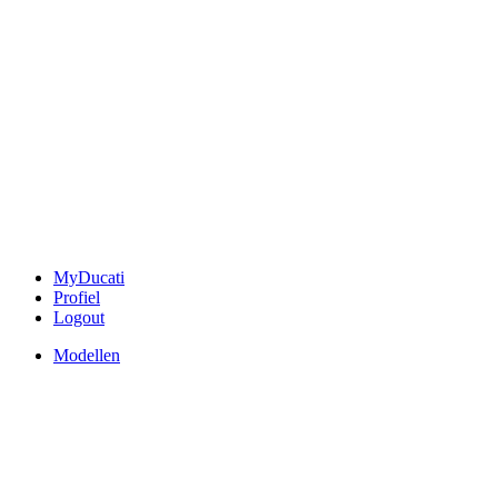
MyDucati
Profiel
Logout
Modellen