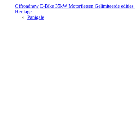
Offroad
new
E-Bike
35kW Motorfietsen
Gelimiteerde edities
Heritage
Panigale