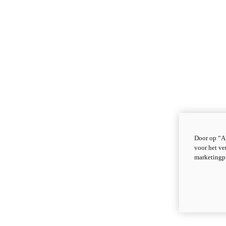
Door op “Al
voor het ve
marketingp