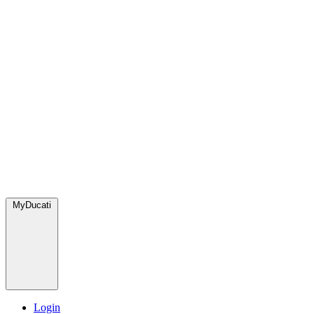
MyDucati
Login