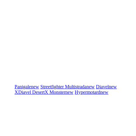
Panigale
new
Streetfighter
Multistrada
new
Diavel
new
XDiavel
DesertX
Monster
new
Hypermotard
new