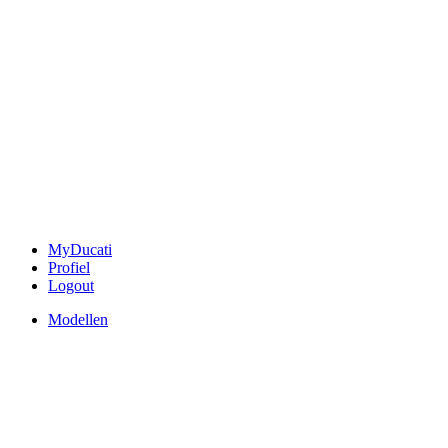
MyDucati
Profiel
Logout
Modellen