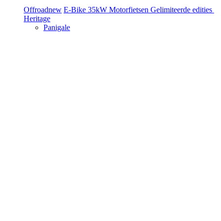
Offroad
new
E-Bike
35kW Motorfietsen
Gelimiteerde edities
Heritage
Panigale