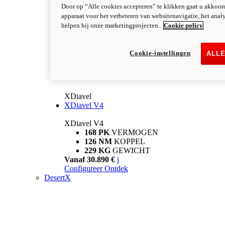
Door op “Alle cookies accepteren” te klikken gaat u akkoor
apparaat voor het verbeteren van websitenavigatie, het anal
helpen bij onze marketingprojecten.
Cookie policy
Cookie-instellingen
ALL
XDiavel
XDiavel V4
XDiavel V4
168 PK
VERMOGEN
126 NM
KOPPEL
229 KG
GEWICHT
Vanaf 30.890 €
i
Configureer
Ontdek
DesertX