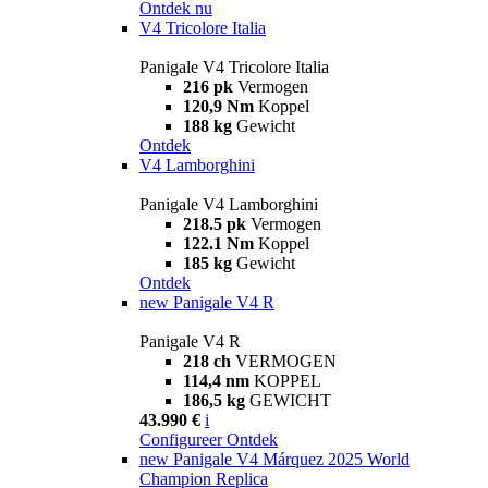
Ontdek nu
V4 Tricolore Italia
Panigale V4 Tricolore Italia
216 pk
Vermogen
120,9 Nm
Koppel
188 kg
Gewicht
Ontdek
V4 Lamborghini
Panigale V4 Lamborghini
218.5 pk
Vermogen
122.1 Nm
Koppel
185 kg
Gewicht
Ontdek
new
Panigale V4 R
Panigale V4 R
218 ch
VERMOGEN
114,4 nm
KOPPEL
186,5 kg
GEWICHT
43.990 €
i
Configureer
Ontdek
new
Panigale V4 Márquez 2025 World
Champion Replica