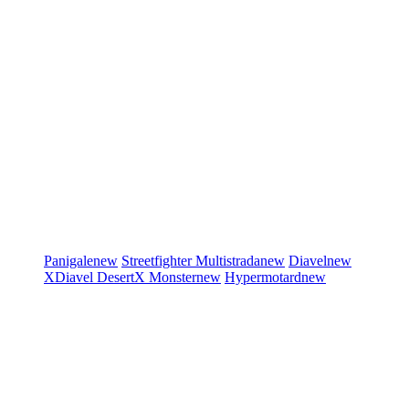
Panigale
new
Streetfighter
Multistrada
new
Diavel
new
XDiavel
DesertX
Monster
new
Hypermotard
new