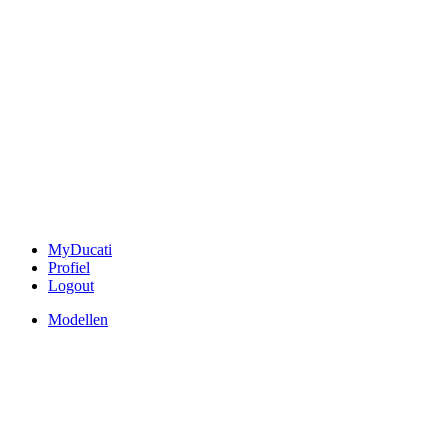
MyDucati
Profiel
Logout
Modellen