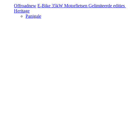
Offroad
new
E-Bike
35kW Motorfietsen
Gelimiteerde edities
Heritage
Panigale