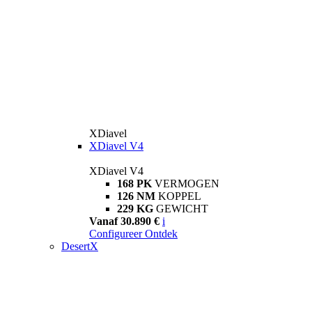
XDiavel
XDiavel V4
XDiavel V4
168 PK
VERMOGEN
126 NM
KOPPEL
229 KG
GEWICHT
Vanaf 30.890 €
i
Configureer
Ontdek
DesertX