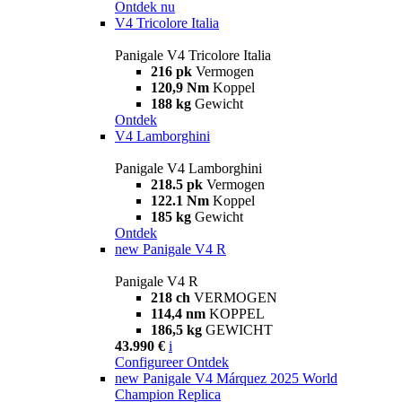
Ontdek nu
V4 Tricolore Italia
Panigale V4 Tricolore Italia
216 pk
Vermogen
120,9 Nm
Koppel
188 kg
Gewicht
Ontdek
V4 Lamborghini
Panigale V4 Lamborghini
218.5 pk
Vermogen
122.1 Nm
Koppel
185 kg
Gewicht
Ontdek
new
Panigale V4 R
Panigale V4 R
218 ch
VERMOGEN
114,4 nm
KOPPEL
186,5 kg
GEWICHT
43.990 €
i
Configureer
Ontdek
new
Panigale V4 Márquez 2025 World
Champion Replica