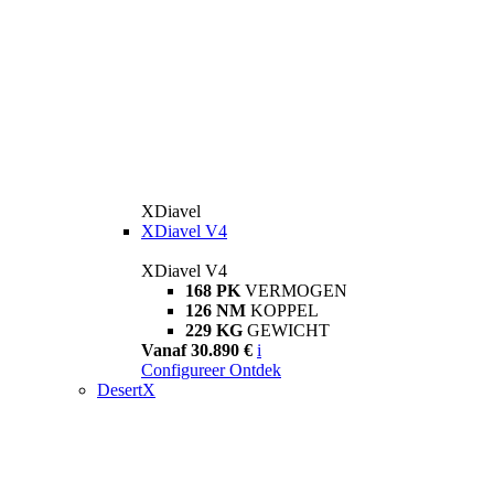
XDiavel
XDiavel V4
XDiavel V4
168 PK
VERMOGEN
126 NM
KOPPEL
229 KG
GEWICHT
Vanaf 30.890 €
i
Configureer
Ontdek
DesertX