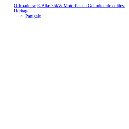
Offroad
new
E-Bike
35kW Motorfietsen
Gelimiteerde edities
Heritage
Panigale