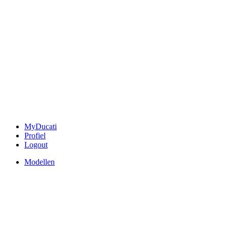
MyDucati
Profiel
Logout
Modellen