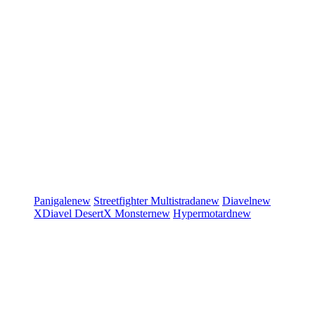
Panigale
new
Streetfighter
Multistrada
new
Diavel
new
XDiavel
DesertX
Monster
new
Hypermotard
new