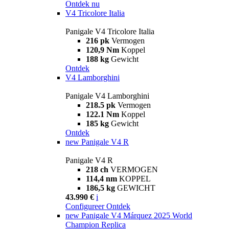
Ontdek nu
V4 Tricolore Italia
Panigale V4 Tricolore Italia
216 pk
Vermogen
120,9 Nm
Koppel
188 kg
Gewicht
Ontdek
V4 Lamborghini
Panigale V4 Lamborghini
218.5 pk
Vermogen
122.1 Nm
Koppel
185 kg
Gewicht
Ontdek
new
Panigale V4 R
Panigale V4 R
218 ch
VERMOGEN
114,4 nm
KOPPEL
186,5 kg
GEWICHT
43.990 €
i
Configureer
Ontdek
new
Panigale V4 Márquez 2025 World
Champion Replica