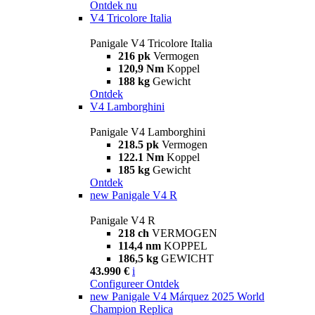
Ontdek nu
V4 Tricolore Italia
Panigale V4 Tricolore Italia
216 pk
Vermogen
120,9 Nm
Koppel
188 kg
Gewicht
Ontdek
V4 Lamborghini
Panigale V4 Lamborghini
218.5 pk
Vermogen
122.1 Nm
Koppel
185 kg
Gewicht
Ontdek
new
Panigale V4 R
Panigale V4 R
218 ch
VERMOGEN
114,4 nm
KOPPEL
186,5 kg
GEWICHT
43.990 €
i
Configureer
Ontdek
new
Panigale V4 Márquez 2025 World
Champion Replica