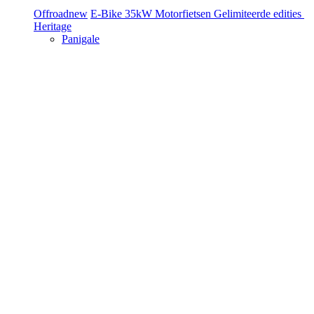
Offroad
new
E-Bike
35kW Motorfietsen
Gelimiteerde edities
Heritage
Panigale