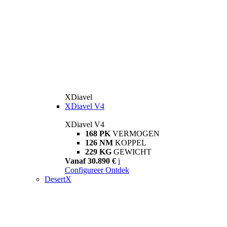
XDiavel
XDiavel V4
XDiavel V4
168 PK
VERMOGEN
126 NM
KOPPEL
229 KG
GEWICHT
Vanaf 30.890 €
i
Configureer
Ontdek
DesertX