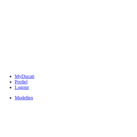
MyDucati
Profiel
Logout
Modellen