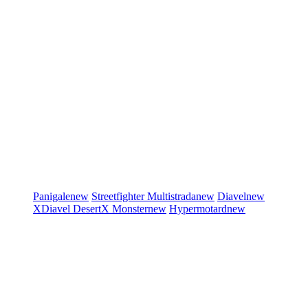
Panigale
new
Streetfighter
Multistrada
new
Diavel
new
XDiavel
DesertX
Monster
new
Hypermotard
new