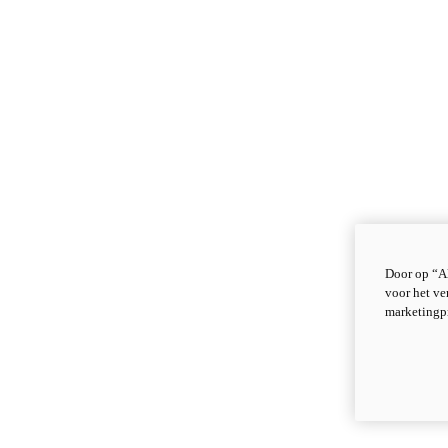
Door op “Al
voor het ve
marketingp