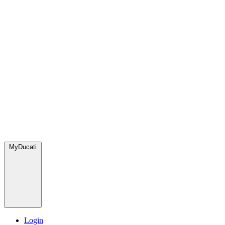
MyDucati
Login