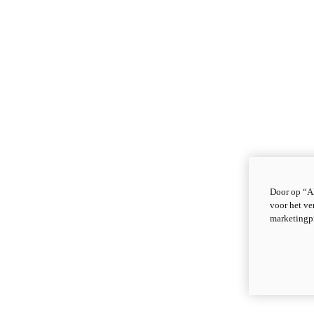
Door op “Al
voor het ve
marketingp