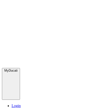
MyDucati
Login