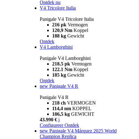
Ontdek nu
V4 Tricolore Italia
Panigale V4 Tricolore Italia
216 pk
Vermogen
120,9 Nm
Koppel
188 kg
Gewicht
Ontdek
V4 Lamborghini
Panigale V4 Lamborghini
218.5 pk
Vermogen
122.1 Nm
Koppel
185 kg
Gewicht
Ontdek
new
Panigale V4 R
Panigale V4 R
218 ch
VERMOGEN
114,4 nm
KOPPEL
186,5 kg
GEWICHT
43.990 €
i
Configureer
Ontdek
new
Panigale V4 Márquez 2025 World
Champion Replica