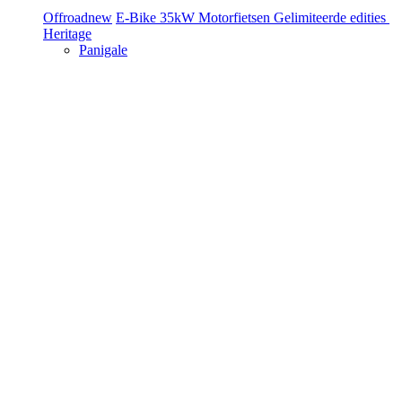
Offroad
new
E-Bike
35kW Motorfietsen
Gelimiteerde edities
Heritage
Panigale