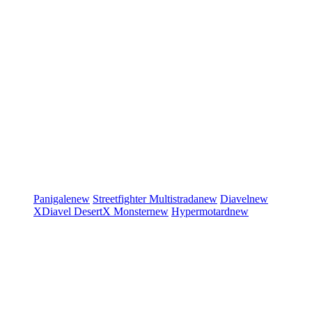
Panigale
new
Streetfighter
Multistrada
new
Diavel
new
XDiavel
DesertX
Monster
new
Hypermotard
new