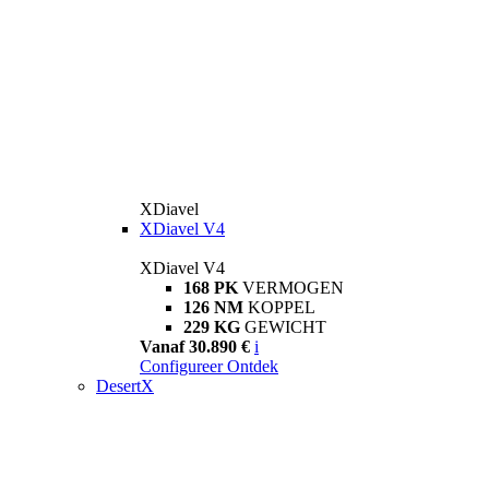
XDiavel
XDiavel V4
XDiavel V4
168 PK
VERMOGEN
126 NM
KOPPEL
229 KG
GEWICHT
Vanaf 30.890 €
i
Configureer
Ontdek
DesertX