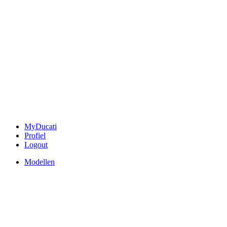
MyDucati
Profiel
Logout
Modellen