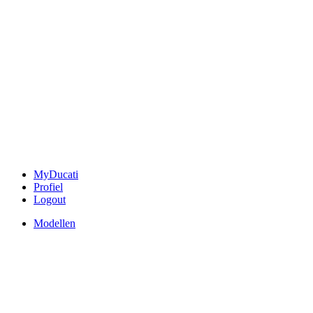
MyDucati
Profiel
Logout
Modellen