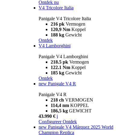
Ontdek nu
V4 Tricolore Italia
Panigale V4 Tricolore Italia
216 pk
Vermogen
120,9 Nm
Koppel
188 kg
Gewicht
Ontdek
V4 Lamborghini
Panigale V4 Lamborghini
218.5 pk
Vermogen
122.1 Nm
Koppel
185 kg
Gewicht
Ontdek
new
Panigale V4 R
Panigale V4 R
218 ch
VERMOGEN
114,4 nm
KOPPEL
186,5 kg
GEWICHT
43.990 €
i
Configureer
Ontdek
new
Panigale V4 Márquez 2025 World
Champion Replica