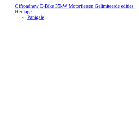
Offroad
new
E-Bike
35kW Motorfietsen
Gelimiteerde edities
Heritage
Panigale