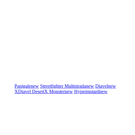
Panigale
new
Streetfighter
Multistrada
new
Diavel
new
XDiavel
DesertX
Monster
new
Hypermotard
new