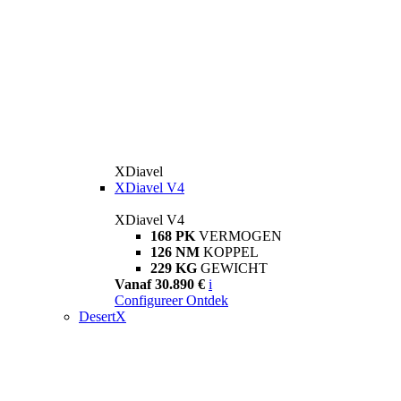
XDiavel
XDiavel V4
XDiavel V4
168 PK
VERMOGEN
126 NM
KOPPEL
229 KG
GEWICHT
Vanaf 30.890 €
i
Configureer
Ontdek
DesertX