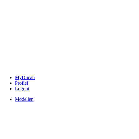
MyDucati
Profiel
Logout
Modellen