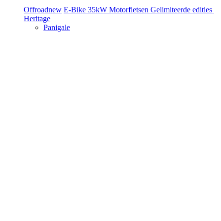
Offroad
new
E-Bike
35kW Motorfietsen
Gelimiteerde edities
Heritage
Panigale