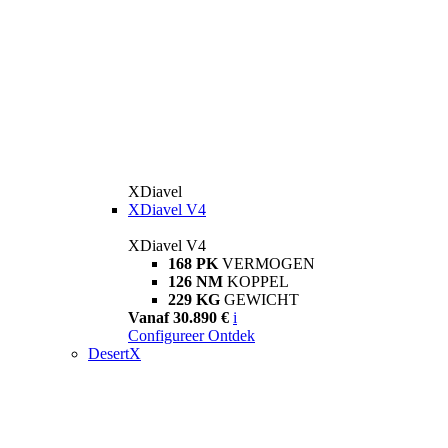
XDiavel
XDiavel V4
XDiavel V4
168 PK
VERMOGEN
126 NM
KOPPEL
229 KG
GEWICHT
Vanaf 30.890 €
i
Configureer
Ontdek
DesertX