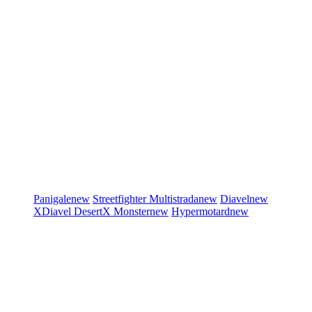
Panigale
new
Streetfighter
Multistrada
new
Diavel
new
XDiavel
DesertX
Monster
new
Hypermotard
new