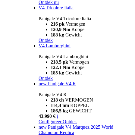
Ontdek nu
V4 Tricolore Italia
Panigale V4 Tricolore Italia
216 pk
Vermogen
120,9 Nm
Koppel
188 kg
Gewicht
Ontdek
V4 Lamborghini
Panigale V4 Lamborghini
218.5 pk
Vermogen
122.1 Nm
Koppel
185 kg
Gewicht
Ontdek
new
Panigale V4 R
Panigale V4 R
218 ch
VERMOGEN
114,4 nm
KOPPEL
186,5 kg
GEWICHT
43.990 €
i
Configureer
Ontdek
new
Panigale V4 Márquez 2025 World
Champion Replica