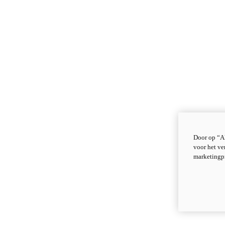
Door op “Al
voor het ve
marketingp