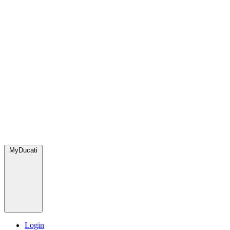
MyDucati
Login