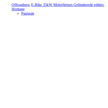
Offroad
new
E-Bike
35kW Motorfietsen
Gelimiteerde edities
Heritage
Panigale