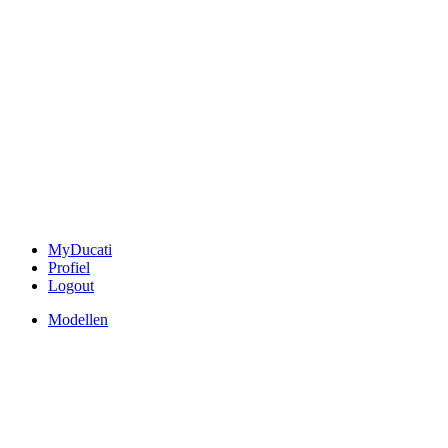
MyDucati
Profiel
Logout
Modellen