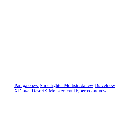
Panigale
new
Streetfighter
Multistrada
new
Diavel
new
XDiavel
DesertX
Monster
new
Hypermotard
new