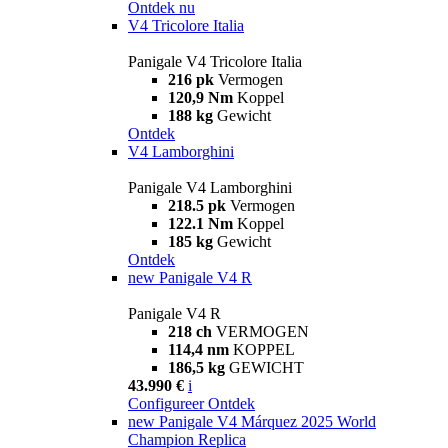
Ontdek nu
V4 Tricolore Italia
Panigale V4 Tricolore Italia
216 pk
Vermogen
120,9 Nm
Koppel
188 kg
Gewicht
Ontdek
V4 Lamborghini
Panigale V4 Lamborghini
218.5 pk
Vermogen
122.1 Nm
Koppel
185 kg
Gewicht
Ontdek
new
Panigale V4 R
Panigale V4 R
218 ch
VERMOGEN
114,4 nm
KOPPEL
186,5 kg
GEWICHT
43.990 €
i
Configureer
Ontdek
new
Panigale V4 Márquez 2025 World
Champion Replica