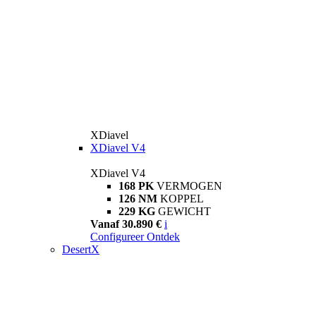
XDiavel
XDiavel V4
XDiavel V4
168 PK
VERMOGEN
126 NM
KOPPEL
229 KG
GEWICHT
Vanaf 30.890 €
i
Configureer
Ontdek
DesertX