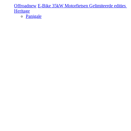
Offroad
new
E-Bike
35kW Motorfietsen
Gelimiteerde edities
Heritage
Panigale