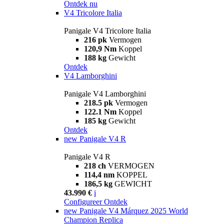
Ontdek nu
V4 Tricolore Italia
Panigale V4 Tricolore Italia
216 pk
Vermogen
120,9 Nm
Koppel
188 kg
Gewicht
Ontdek
V4 Lamborghini
Panigale V4 Lamborghini
218.5 pk
Vermogen
122.1 Nm
Koppel
185 kg
Gewicht
Ontdek
new
Panigale V4 R
Panigale V4 R
218 ch
VERMOGEN
114,4 nm
KOPPEL
186,5 kg
GEWICHT
43.990 €
i
Configureer
Ontdek
new
Panigale V4 Márquez 2025 World
Champion Replica