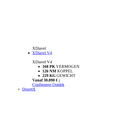
XDiavel
XDiavel V4
XDiavel V4
168 PK
VERMOGEN
126 NM
KOPPEL
229 KG
GEWICHT
Vanaf 30.890 €
i
Configureer
Ontdek
DesertX