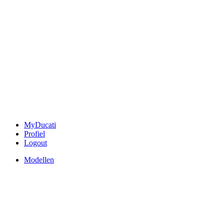
MyDucati
Profiel
Logout
Modellen