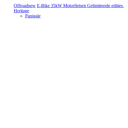
Offroad
new
E-Bike
35kW Motorfietsen
Gelimiteerde edities
Heritage
Panigale