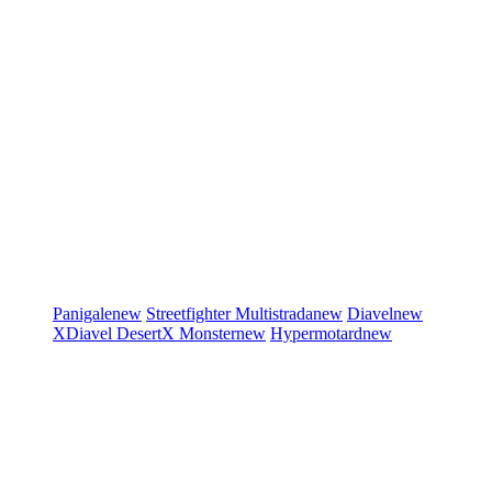
Panigale
new
Streetfighter
Multistrada
new
Diavel
new
XDiavel
DesertX
Monster
new
Hypermotard
new